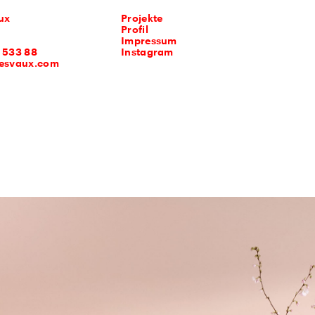
ux
Projekte
Profil
Impressum
 533 88
Instagram
desvaux.com